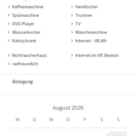
Kaffeemaschine
Handtücher
Spülmaschine
Trockner
DVD-Player
TV
Wasserkocher
Waschmaschine
Kühlschrank
Internet - WLAN
Nichtraucherhaus
Internet im öff. Bereich
radfreundlich
Belegung
August
2026
M
D
M
D
F
S
S