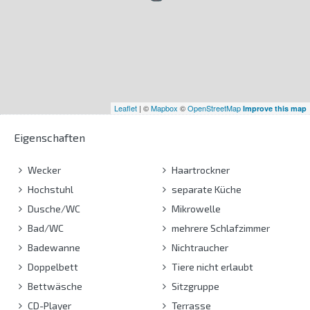
Leaflet
| ©
Mapbox
©
OpenStreetMap
Improve this map
Eigenschaften
Wecker
Haartrockner
Hochstuhl
separate Küche
Dusche/WC
Mikrowelle
Bad/WC
mehrere Schlafzimmer
Badewanne
Nichtraucher
Doppelbett
Tiere nicht erlaubt
Bettwäsche
Sitzgruppe
CD-Player
Terrasse