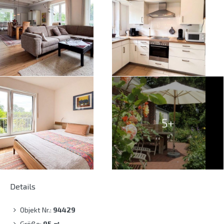
5+
Details
Objekt Nr.:
94429
Größe:
95
㎡