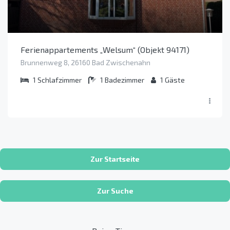
Ferienappartements „Welsum“ (Objekt 94171)
Brunnenweg 8, 26160 Bad Zwischenahn
1
Schlafzimmer
1
Badezimmer
1
Gäste
Zur Startseite
Zur Suche