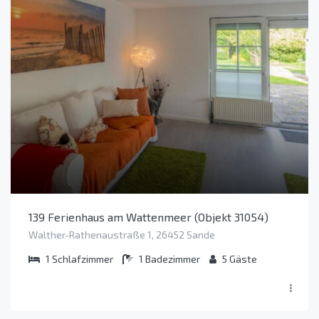
139 Ferienhaus am Wattenmeer (Objekt 31054)
Walther-Rathenaustraße 1, 26452 Sande
1
Schlafzimmer
1
Badezimmer
5
Gäste