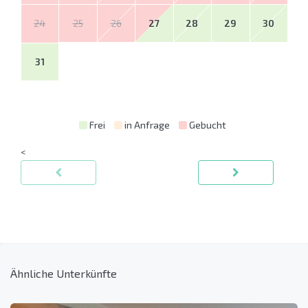
24
25
26
27
28
29
30
31
Frei
in Anfrage
Gebucht
<
Ähnliche Unterkünfte