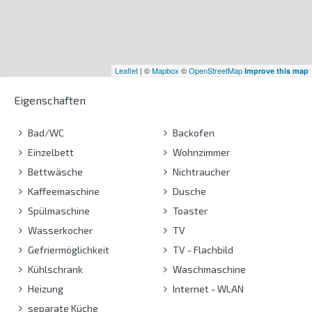
Leaflet
| ©
Mapbox
©
OpenStreetMap
Improve this map
Eigenschaften
Bad/WC
Backofen
Einzelbett
Wohnzimmer
Bettwäsche
Nichtraucher
Kaffeemaschine
Dusche
Spülmaschine
Toaster
Wasserkocher
TV
Gefriermöglichkeit
TV - Flachbild
Kühlschrank
Waschmaschine
Heizung
Internet - WLAN
separate Küche