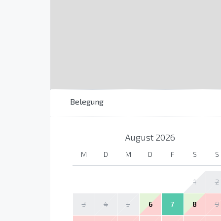
Belegung
August
2026
M
D
M
D
F
S
S
1
2
3
4
5
6
7
8
9