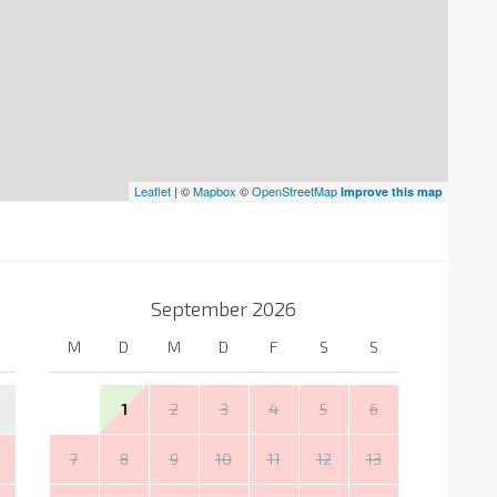
Leaflet
| ©
Mapbox
©
OpenStreetMap
Improve this map
September
2026
M
D
M
D
F
S
S
1
2
3
4
5
6
7
8
9
10
11
12
13