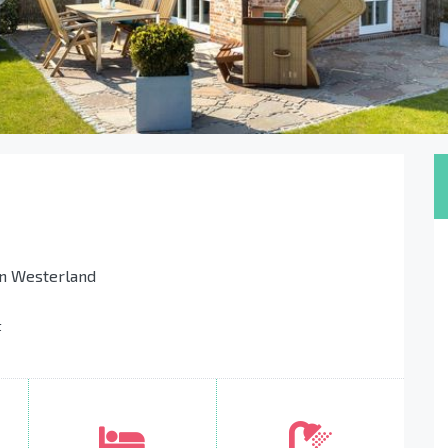
on Westerland
t