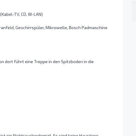
 (Kabel-TV, CD, W-LAN)
eranfeld, Geschirrspüler, Mikrowelle, Bosch Padmaschine
n dort führt eine Treppe in den Spitzboden in die
ist ein Nichtraucherdomizil. Es sind keine Haustiere