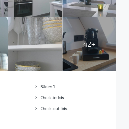
42+
Bäder:
1
Check-in:
bis
Check-out:
bis