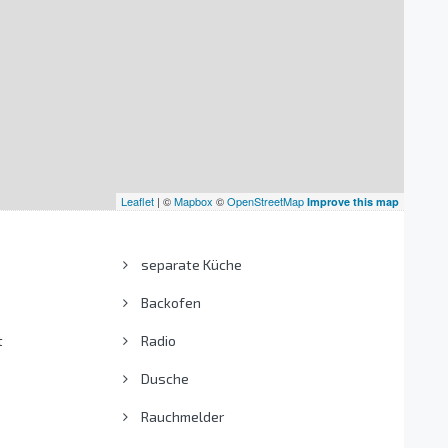
Leaflet
| ©
Mapbox
©
OpenStreetMap
Improve this map
separate Küche
Backofen
t
Radio
Dusche
Rauchmelder