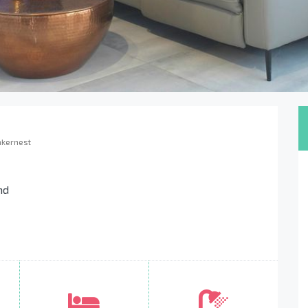
nkernest
nd