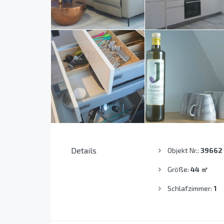
Details
Objekt Nr.:
39662
Größe:
44
㎡
Schlafzimmer:
1