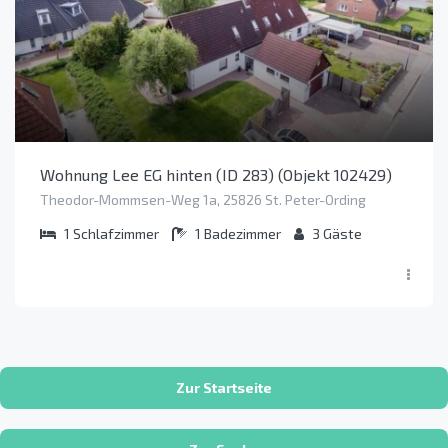
Wohnung Lee EG hinten (ID 283) (Objekt 102429)
Theodor-Mommsen-Weg 1a, 25826 St. Peter-Ording
1
Schlafzimmer
1
Badezimmer
3
Gäste
Zur Startseite