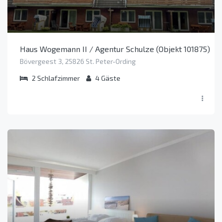
Haus Wogemann II / Agentur Schulze (Objekt 101875)
Bövergeest 3, 25826 St. Peter-Ording
2
Schlafzimmer
4
Gäste