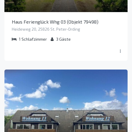
Haus Ferienglück Whg 03 (Objekt 79498)
Heideweg 20, 25826 St. Peter-Ording
1
Schlafzimmer
3
Gäste