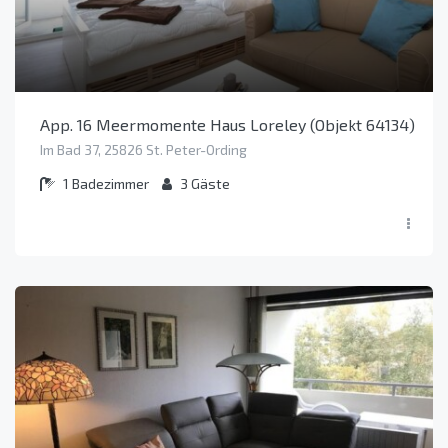
App. 16 Meermomente Haus Loreley (Objekt 64134)
Im Bad 37, 25826 St. Peter-Ording
1
Badezimmer
3
Gäste