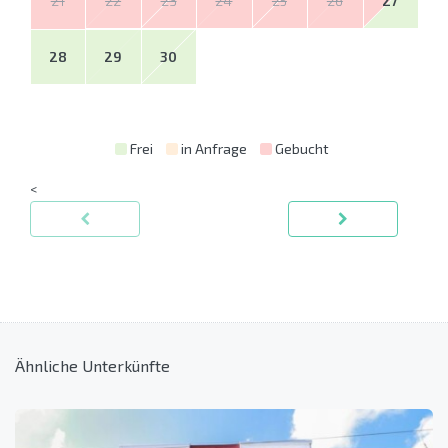
21
22
23
24
25
26
27
28
29
30
Frei
in Anfrage
Gebucht
<
Ähnliche Unterkünfte