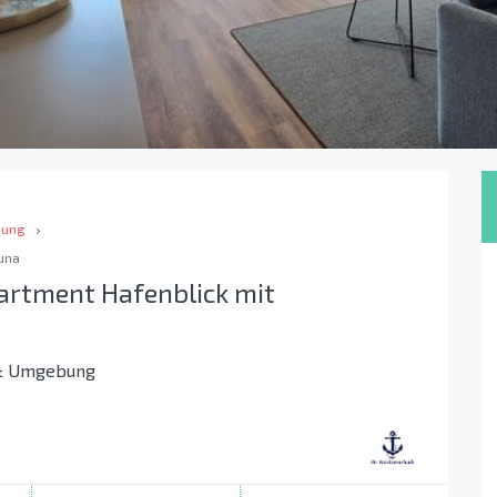
bung
una
artment Hafenblick mit
 & Umgebung