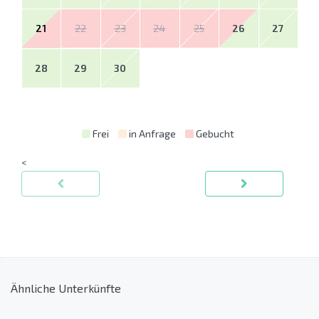
21
22
23
24
25
26
27
28
29
30
Frei
in Anfrage
Gebucht
<
Ähnliche Unterkünfte