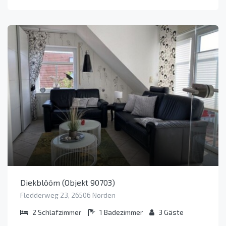
Diekblööm (Objekt 90703)
Fledderweg 23, 26506 Norden
2
Schlafzimmer
1
Badezimmer
3
Gäste