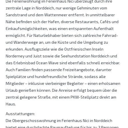
Die Ferienwohnung im Ferienhaus Nici überzeugt durch ihre
zentrale Lage in Norddeich, nur wenige Gehminuten vom
Sandstrand und dem Wattenmeer entfernt. In unmittelbarer
Nähe befinden sich der Hafen, diverse Restaurants, Cafés und
Einkaufsmöglichkeiten, was einen entspannten Aufenthalt
ermöglicht. Für Naturliebhaber bieten sich zahlreiche Fahrrad-
und Wanderwege an, um die Küste und die Umgebung zu
erkunden. Ausflugsziele wie die Ostfriesischen Inseln
Norderney und Juist sowie die Seehundstation Norddeich und
das Erlebnisbad Ocean Wave sind ebenfalls schnell erreichbar.
Auch Familien finden passende Freizeitangebote, darunter
Spielplätze und hundefreundliche Strände, sodass alle
Mitglieder – inklusive vierbeiniger Begleiter – einen erholsamen
Urlaub genießen können. Die Anreise erfolgt bequem über die
zentral gelegene Straße, mit einem PKW-Stellplatz direkt am
Haus.
Ausstattungen:
Die Obergeschosswohnung im Ferienhaus Nici in Norddeich
bietet eine durchdachte Raumaufteilung für bis zu 3 Personen