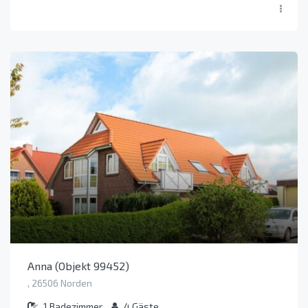
Anna (Objekt 99452)
, 26506 Norden
1
Badezimmer
4
Gäste