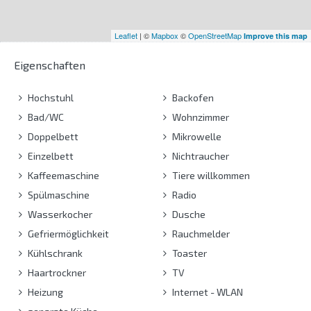
Leaflet
| ©
Mapbox
©
OpenStreetMap
Improve this map
Eigenschaften
Hochstuhl
Backofen
Bad/WC
Wohnzimmer
Doppelbett
Mikrowelle
Einzelbett
Nichtraucher
Kaffeemaschine
Tiere willkommen
Spülmaschine
Radio
Wasserkocher
Dusche
Gefriermöglichkeit
Rauchmelder
Kühlschrank
Toaster
Haartrockner
TV
Heizung
Internet - WLAN