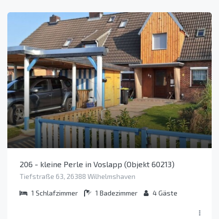
206 - kleine Perle in Voslapp (Objekt 60213)
Tiefstraße 63, 26388 Wilhelmshaven
1
Schlafzimmer
1
Badezimmer
4
Gäste