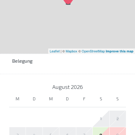
Leaflet
| ©
Mapbox
©
OpenStreetMap
Improve this map
Belegung
August
2026
M
D
M
D
F
S
S
1
2