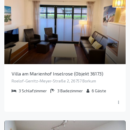
Villa am Marienhof Inselrose (Objekt 36173)
Roelof-Gerritz-Meyer-Straße 2, 26757 Borkum
3
Schlafzimmer
3
Badezimmer
6
Gäste