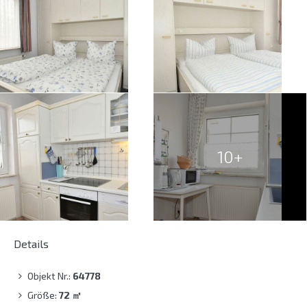
10+
Details
Objekt Nr.:
64778
Größe:
72
㎡