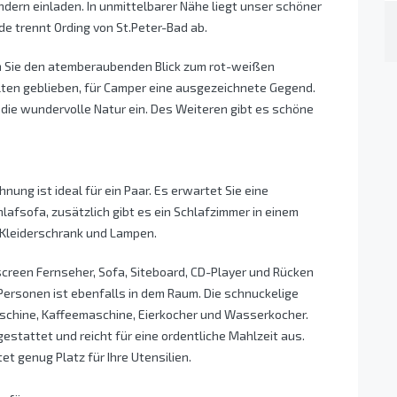
ern einladen. In unmittelbarer Nähe liegt unser schöner
 trennt Ording von St.Peter-Bad ab.
n Sie den atemberaubenden Blick zum rot-weißen
halten geblieben, für Camper eine ausgezeichnete Gegend.
 die wundervolle Natur ein. Des Weiteren gibt es schöne
ng ist ideal für ein Paar. Es erwartet Sie eine
afsofa, zusätzlich gibt es ein Schlafzimmer in einem
 Kleiderschrank und Lampen.
screen Fernseher, Sofa, Siteboard, CD-Player und Rücken
Personen ist ebenfalls in dem Raum. Die schnuckelige
aschine, Kaffeemaschine, Eierkocher und Wasserkocher.
estattet und reicht für eine ordentliche Mahlzeit aus.
t genug Platz für Ihre Utensilien.