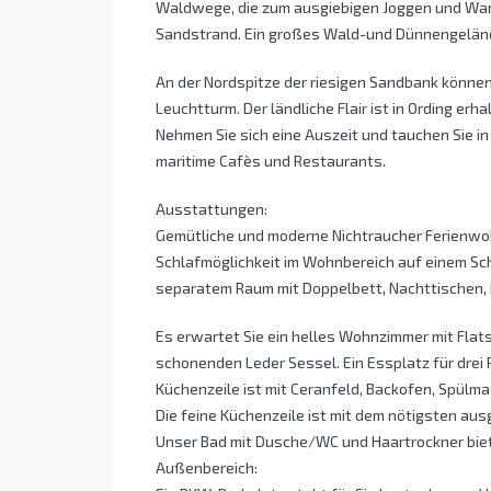
Waldwege, die zum ausgiebigen Joggen und Wand
Sandstrand. Ein großes Wald-und Dünnengelände
An der Nordspitze der riesigen Sandbank könne
Leuchtturm. Der ländliche Flair ist in Ording er
Nehmen Sie sich eine Auszeit und tauchen Sie in
maritime Cafès und Restaurants.
Ausstattungen:
Gemütliche und moderne Nichtraucher Ferienwohnu
Schlafmöglichkeit im Wohnbereich auf einem Schl
separatem Raum mit Doppelbett, Nachttischen,
Es erwartet Sie ein helles Wohnzimmer mit Flat
schonenden Leder Sessel. Ein Essplatz für drei 
Küchenzeile ist mit Ceranfeld, Backofen, Spülm
Die feine Küchenzeile ist mit dem nötigsten ausg
Unser Bad mit Dusche/WC und Haartrockner biete
Außenbereich: