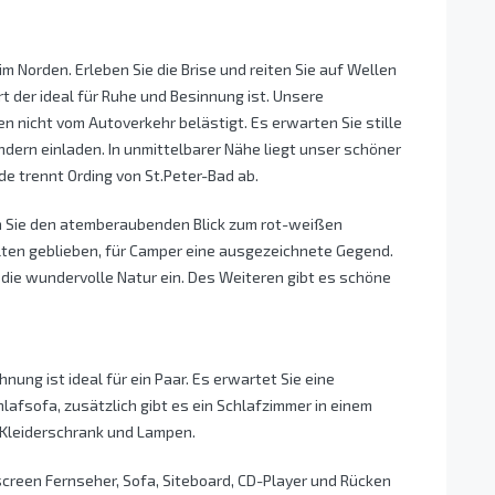
im Norden. Erleben Sie die Brise und reiten Sie auf Wellen
rt der ideal für Ruhe und Besinnung ist. Unsere
en nicht vom Autoverkehr belästigt. Es erwarten Sie stille
ern einladen. In unmittelbarer Nähe liegt unser schöner
 trennt Ording von St.Peter-Bad ab.
n Sie den atemberaubenden Blick zum rot-weißen
halten geblieben, für Camper eine ausgezeichnete Gegend.
 die wundervolle Natur ein. Des Weiteren gibt es schöne
ng ist ideal für ein Paar. Es erwartet Sie eine
afsofa, zusätzlich gibt es ein Schlafzimmer in einem
 Kleiderschrank und Lampen.
screen Fernseher, Sofa, Siteboard, CD-Player und Rücken