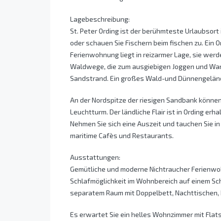
Lagebeschreibung:
St. Peter Ording ist der berühmteste Urlaubsort 
oder schauen Sie Fischern beim fischen zu. Ein O
Ferienwohnung liegt in reizarmer Lage, sie werd
Waldwege, die zum ausgiebigen Joggen und Wand
Sandstrand. Ein großes Wald-und Dünnengelände
An der Nordspitze der riesigen Sandbank könne
Leuchtturm. Der ländliche Flair ist in Ording er
Nehmen Sie sich eine Auszeit und tauchen Sie in
maritime Cafès und Restaurants.
Ausstattungen:
Gemütliche und moderne Nichtraucher Ferienwohnu
Schlafmöglichkeit im Wohnbereich auf einem Schl
separatem Raum mit Doppelbett, Nachttischen,
Es erwartet Sie ein helles Wohnzimmer mit Flat