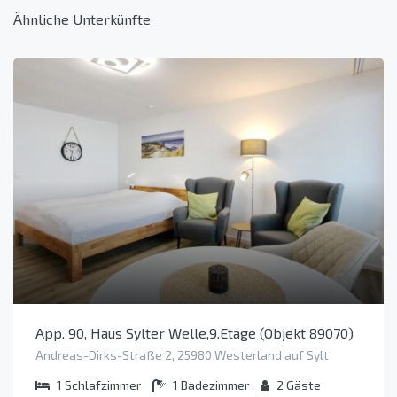
Ähnliche Unterkünfte
App. 90, Haus Sylter Welle,9.Etage (Objekt 89070)
Andreas-Dirks-Straße 2, 25980 Westerland auf Sylt
1
Schlafzimmer
1
Badezimmer
2
Gäste