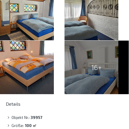
16+
Details
Objekt Nr.:
39957
Größe:
100
㎡