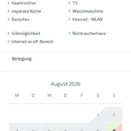
Haartrockner
TV
separate Küche
Waschmaschine
Backofen
Internet - WLAN
Grillmöglichkeit
Nichtraucherhaus
Internet im öff. Bereich
Belegung
August
2026
M
D
M
D
F
S
S
1
2
3
4
5
6
7
8
9