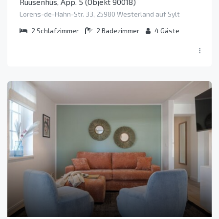
Ruusenhüs, App. 5 (Objekt 90018)
Lorens-de-Hahn-Str. 33, 25980 Westerland auf Sylt
2
Schlafzimmer
2
Badezimmer
4
Gäste