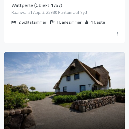
Wattperle (Objekt 4767)
Raanwai 31 App. 3, 25980 Rantum auf Sylt
2
Schlafzimmer
1
Badezimmer
4
Gäste