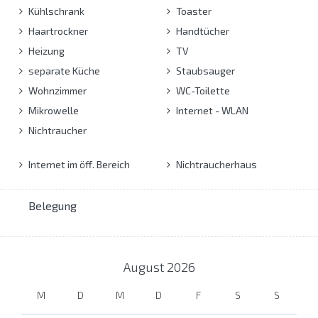
Kühlschrank
Toaster
Haartrockner
Handtücher
Heizung
TV
separate Küche
Staubsauger
Wohnzimmer
WC-Toilette
Mikrowelle
Internet - WLAN
Nichtraucher
Internet im öff. Bereich
Nichtraucherhaus
Belegung
August
2026
M
D
M
D
F
S
S