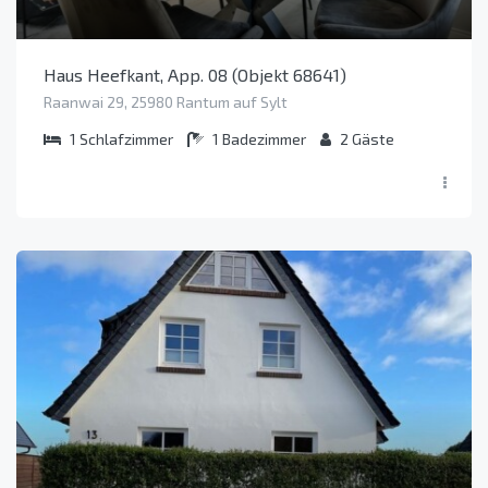
Haus Heefkant, App. 08 (Objekt 68641)
Raanwai 29, 25980 Rantum auf Sylt
1
Schlafzimmer
1
Badezimmer
2
Gäste