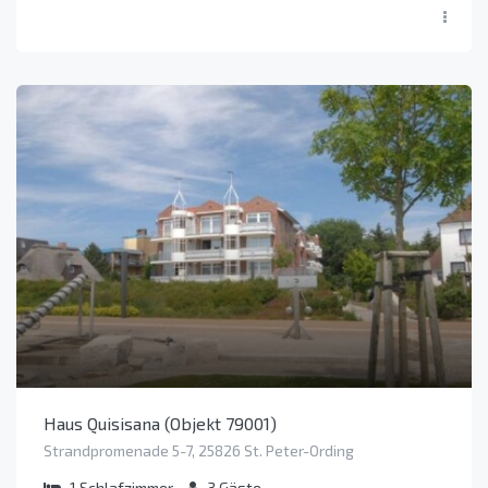
Haus Quisisana (Objekt 79001)
Strandpromenade 5-7, 25826 St. Peter-Ording
1
Schlafzimmer
3
Gäste