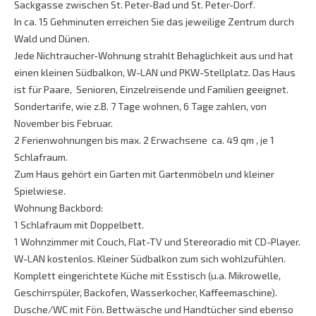
Sackgasse zwischen St. Peter-Bad und St. Peter-Dorf.
In ca. 15 Gehminuten erreichen Sie das jeweilige Zentrum durch
Wald und Dünen.
Jede Nichtraucher-Wohnung strahlt Behaglichkeit aus und hat
einen kleinen Südbalkon, W-LAN und PKW-Stellplatz. Das Haus
ist für Paare, Senioren, Einzelreisende und Familien geeignet.
Sondertarife, wie z.B. 7 Tage wohnen, 6 Tage zahlen, von
November bis Februar.
2 Ferienwohnungen bis max. 2 Erwachsene ca. 49 qm , je 1
Schlafraum.
Zum Haus gehört ein Garten mit Gartenmöbeln und kleiner
Spielwiese.
Wohnung Backbord:
1 Schlafraum mit Doppelbett.
1 Wohnzimmer mit Couch, Flat-TV und Stereoradio mit CD-Player.
W-LAN kostenlos. Kleiner Südbalkon zum sich wohlzufühlen.
Komplett eingerichtete Küche mit Esstisch (u.a. Mikrowelle,
Geschirrspüler, Backofen, Wasserkocher, Kaffeemaschine).
Dusche/WC mit Fön. Bettwäsche und Handtücher sind ebenso