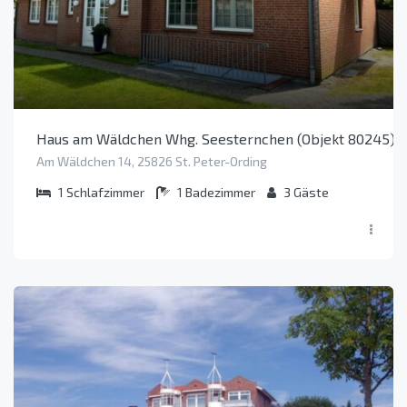
Haus am Wäldchen Whg. Seesternchen (Objekt 80245)
Am Wäldchen 14, 25826 St. Peter-Ording
1
Schlafzimmer
1
Badezimmer
3
Gäste