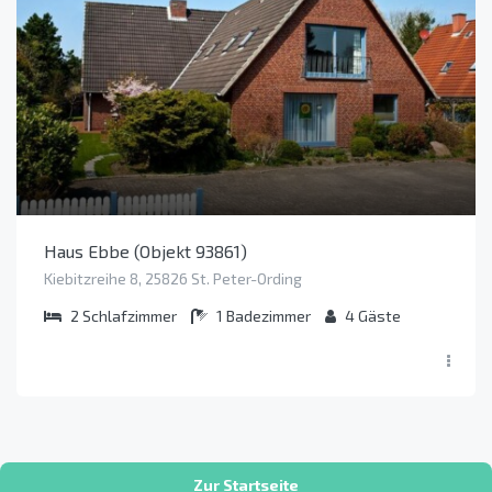
Haus Ebbe (Objekt 93861)
Kiebitzreihe 8, 25826 St. Peter-Ording
2
Schlafzimmer
1
Badezimmer
4
Gäste
Zur Startseite