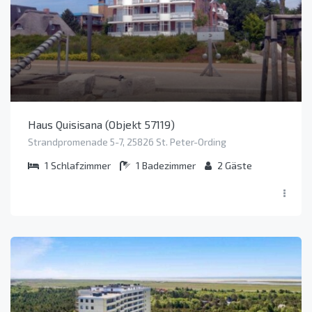
Haus Quisisana (Objekt 57119)
Strandpromenade 5-7, 25826 St. Peter-Ording
1
Schlafzimmer
1
Badezimmer
2
Gäste