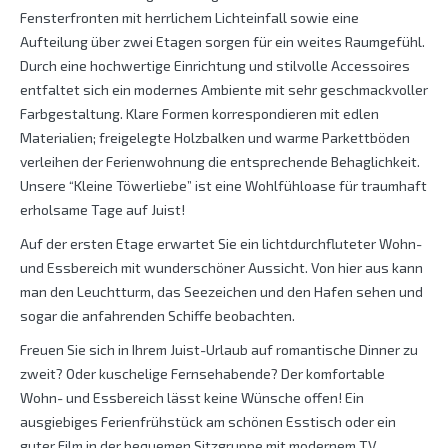
Fensterfronten mit herrlichem Lichteinfall sowie eine
Aufteilung über zwei Etagen sorgen für ein weites Raumgefühl.
Durch eine hochwertige Einrichtung und stilvolle Accessoires
entfaltet sich ein modernes Ambiente mit sehr geschmackvoller
Farbgestaltung. Klare Formen korrespondieren mit edlen
Materialien; freigelegte Holzbalken und warme Parkettböden
verleihen der Ferienwohnung die entsprechende Behaglichkeit.
Unsere “Kleine Töwerliebe” ist eine Wohlfühloase für traumhaft
erholsame Tage auf Juist!
Auf der ersten Etage erwartet Sie ein lichtdurchfluteter Wohn-
und Essbereich mit wunderschöner Aussicht. Von hier aus kann
man den Leuchtturm, das Seezeichen und den Hafen sehen und
sogar die anfahrenden Schiffe beobachten.
Freuen Sie sich in Ihrem Juist-Urlaub auf romantische Dinner zu
zweit? Oder kuschelige Fernsehabende? Der komfortable
Wohn- und Essbereich lässt keine Wünsche offen! Ein
ausgiebiges Ferienfrühstück am schönen Esstisch oder ein
guter Film in der bequemen Sitzgruppe mit modernem TV