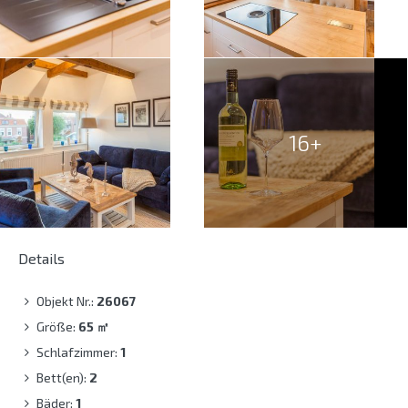
16+
Details
Objekt Nr.:
26067
Größe:
65
㎡
Schlafzimmer:
1
Bett(en):
2
Bäder:
1