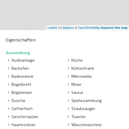
Leaflet
| ©
Mapbox
©
OpenStreetMap
Improve this map
Eigenschaften
Ausstattung
Audioanlage
Küche
Backofen
Kühlschrank
Badewanne
Mikrowelle
Bügelbrett
Mixer
Bügeleisen
Sauna
Dusche
Spielesammlung
Gefrierfach
Staubsauger
Geschirrspüler
Toaster
Haartrockner
Waschmaschine