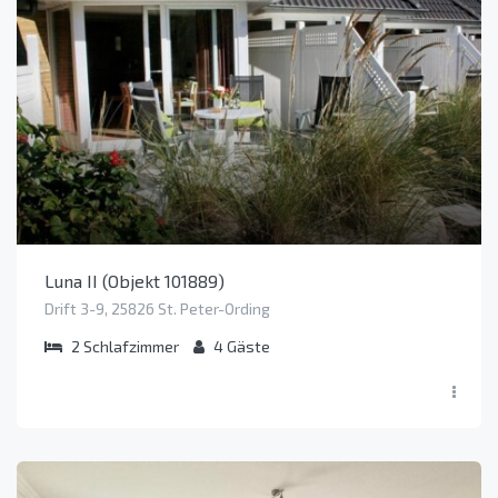
Luna II (Objekt 101889)
Drift 3-9, 25826 St. Peter-Ording
2
Schlafzimmer
4
Gäste