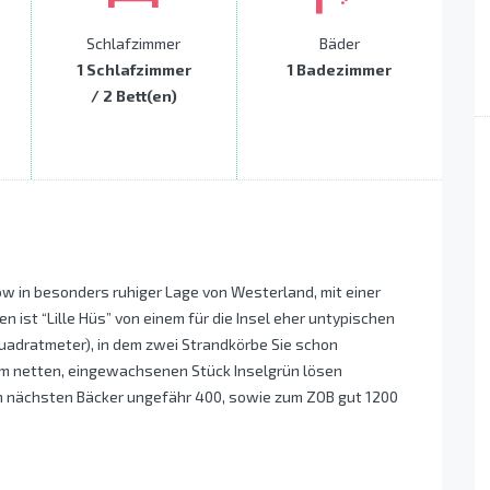
Schlafzimmer
Bäder
1 Schlafzimmer
1 Badezimmer
/ 2 Bett(en)
ow in besonders ruhiger Lage von Westerland, mit einer
ist “Lille Hüs” von einem für die Insel eher untypischen
uadratmeter), in dem zwei Strandkörbe Sie schon
sem netten, eingewachsenen Stück Inselgrün lösen
um nächsten Bäcker ungefähr 400, sowie zum ZOB gut 1200