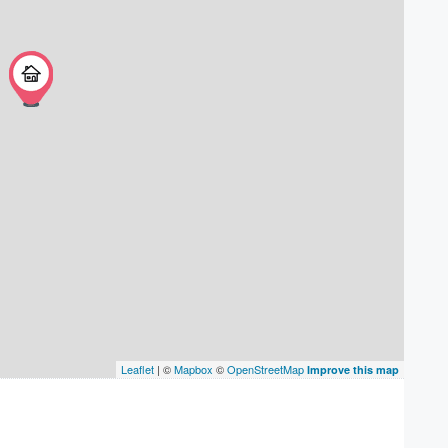
Leaflet
| ©
Mapbox
©
OpenStreetMap
Improve this map