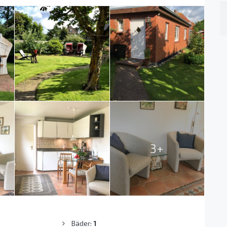
3+
Bäder:
1