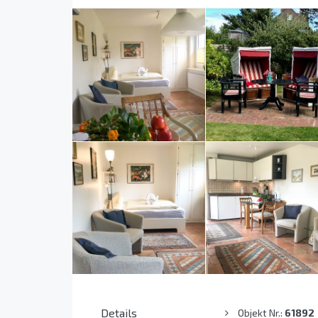
Details
Objekt Nr.:
61892