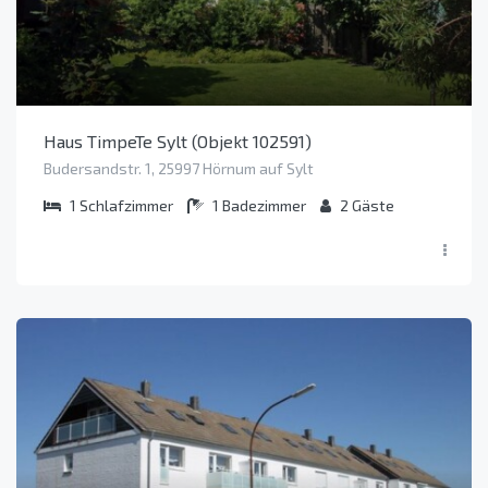
Haus TimpeTe Sylt (Objekt 102591)
Budersandstr. 1, 25997 Hörnum auf Sylt
1
Schlafzimmer
1
Badezimmer
2
Gäste