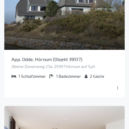
App. Odde, Hörnum (Objekt 39517)
Oberer Dünenweg 23a, 25997 Hörnum auf Sylt
1
Schlafzimmer
1
Badezimmer
2
Gäste