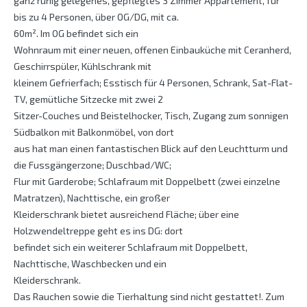
ganz ruhig gelegenes, gepflegtes 3 Zimmer Appartement, für
bis zu 4 Personen, über OG/DG, mit ca.
60m². Im OG befindet sich ein
Wohnraum mit einer neuen, offenen Einbauküche mit Ceranherd,
Geschirrspüler, Kühlschrank mit
kleinem Gefrierfach; Esstisch für 4 Personen, Schrank, Sat-Flat-
TV, gemütliche Sitzecke mit zwei 2
Sitzer-Couches und Beistelhocker, Tisch, Zugang zum sonnigen
Südbalkon mit Balkonmöbel, von dort
aus hat man einen fantastischen Blick auf den Leuchtturm und
die Fussgängerzone; Duschbad/WC;
Flur mit Garderobe; Schlafraum mit Doppelbett (zwei einzelne
Matratzen), Nachttische, ein großer
Kleiderschrank bietet ausreichend Fläche; über eine
Holzwendeltreppe geht es ins DG: dort
befindet sich ein weiterer Schlafraum mit Doppelbett,
Nachttische, Waschbecken und ein
Kleiderschrank.
Das Rauchen sowie die Tierhaltung sind nicht gestattet!. Zum