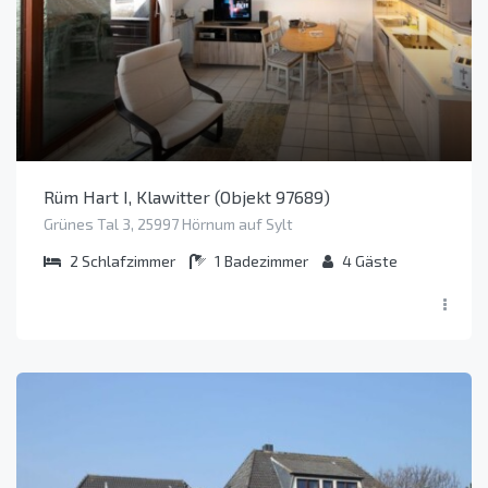
Rüm Hart I, Klawitter (Objekt 97689)
Grünes Tal 3, 25997 Hörnum auf Sylt
2
Schlafzimmer
1
Badezimmer
4
Gäste