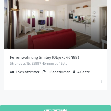
Ferienwohnung Smiley (Objekt 46498)
Strandstr. 1b, 25997 Hörnum auf Sylt
1
Schlafzimmer
1
Badezimmer
4
Gäste
Zur Startseite