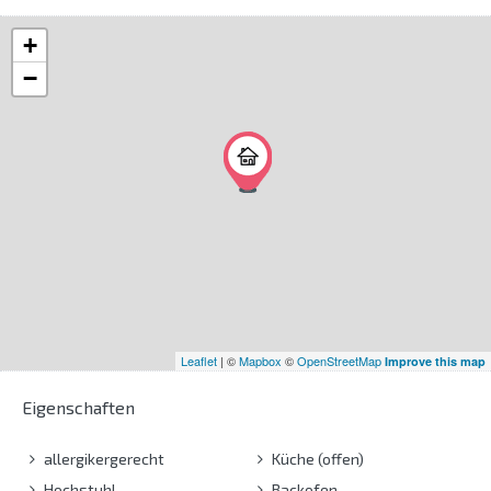
+
−
Leaflet
| ©
Mapbox
©
OpenStreetMap
Improve this map
Eigenschaften
allergikergerecht
Küche (offen)
Hochstuhl
Backofen