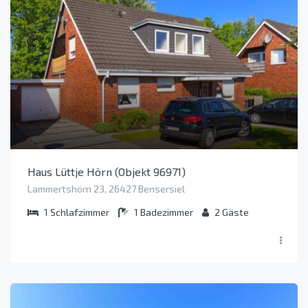
Haus Lüttje Hörn (Objekt 96971)
Lammertshörn 23, 26427 Bensersiel
1
Schlafzimmer
1
Badezimmer
2
Gäste