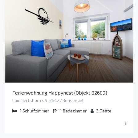
Ferienwohnung Happynest (Objekt 82689)
Lammertshörn 44, 26427 Bensersiel
1
Schlafzimmer
1
Badezimmer
3
Gäste