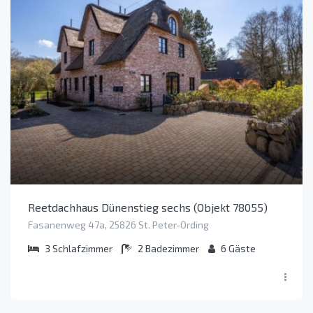
Reetdachhaus Dünenstieg sechs (Objekt 78055)
Fasanenweg 47a, 25826 St. Peter-Ording
3
Schlafzimmer
2
Badezimmer
6
Gäste