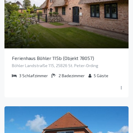
Ferienhaus Böhler 115b (Objekt 78057)
Böhler Landstraße 115, 25826 St. Peter-Ording
3
Schlafzimmer
2
Badezimmer
5
Gäste