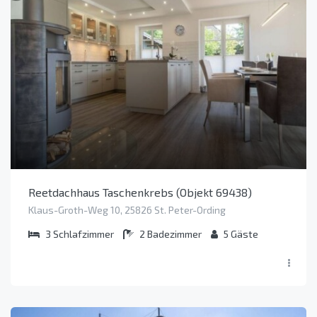
Reetdachhaus Taschenkrebs (Objekt 69438)
Klaus-Groth-Weg 10, 25826 St. Peter-Ording
3
Schlafzimmer
2
Badezimmer
5
Gäste