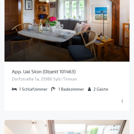
App. Ual Skiin (Objekt 101463)
Dorfstraße 1a, 25980 Sylt/Tinnum
1
Schlafzimmer
1
Badezimmer
2
Gäste